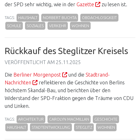
der SPD sehr wichtig, wie in der
Gazette
zu lesen ist.
TAGS:
HAUSHALT
NORBERT BUCHTA
OBDACHLOSIGKEIT
SCHULE
SOZIALES
VERKEHR
WOHNEN
Rückkauf des Steglitzer Kreisels
VERÖFFENTLICHT AM
25.11.2025
Die
Berliner Morgenpost
und die
Stadtrand-
Nachrichten
reflektieren die Geschichte von Berlins
höchstem Skandal-Bau, und berichten über den
Widerstand der SPD-Fraktion gegen die Träume von CDU
und Linken.
TAGS:
ARCHITEKTUR
CAROLYN MACMILLAN
GESCHICHTE
HAUSHALT
STADTENTWICKLUNG
STEGLITZ
WOHNEN