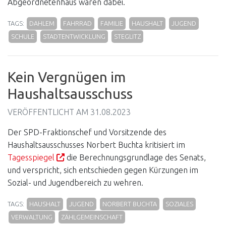
Abgeordnetenhaus waren dabei.
TAGS:
DAHLEM
FAHRRAD
FAMILIE
HAUSHALT
JUGEND
SCHULE
STADTENTWICKLUNG
STEGLITZ
Kein Vergnügen im
Haushaltsausschuss
VERÖFFENTLICHT AM
31.08.2023
Der SPD-Fraktionschef und Vorsitzende des
Haushaltsausschusses Norbert Buchta kritisiert im
Tagesspiegel
die Berechnungsgrundlage des Senats,
und verspricht, sich entschieden gegen Kürzungen im
Sozial- und Jugendbereich zu wehren.
TAGS:
HAUSHALT
JUGEND
NORBERT BUCHTA
SOZIALES
VERWALTUNG
ZÄHLGEMEINSCHAFT