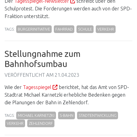
Der
Tagesspiegel-Newsletter
schreibt über den
Schulprotest. Die Forderungen werden auch von der SPD-
Fraktion unterstützt.
TAGS:
BÜRGERINITIATIVE
FAHRRAD
SCHULE
VERKEHR
Stellungnahme zum
Bahnhofsumbau
VERÖFFENTLICHT AM
21.04.2023
Wie der
Tagesspiegel
berichtet, hat das Amt von SPD-
Stadtrat Michael Karnetzki erhebliche Bedenken gegen
die Planungen der Bahn in Zehlendorf.
TAGS:
MICHAEL KARNETZKI
S-BAHN
STADTENTWICKLUNG
VERKEHR
ZEHLENDORF