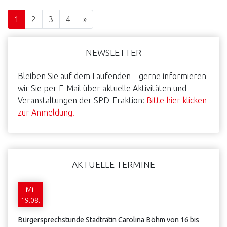
Seite
Seite
Seite
Seite
Next Page
1
2
3
4
»
Haupt-
NEWSLETTER
Sidebar
Bleiben Sie auf dem Laufenden – gerne informieren
wir Sie per E-Mail über aktuelle Aktivitäten und
Veranstaltungen der SPD-Fraktion:
Bitte hier klicken
zur Anmeldung!
AKTUELLE TERMINE
Mi.
19.08.
Bürgersprechstunde Stadträtin Carolina Böhm von 16 bis