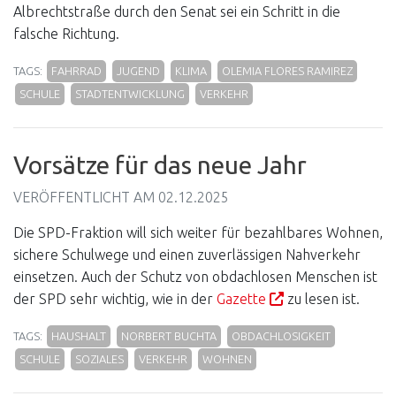
Albrechtstraße durch den Senat sei ein Schritt in die
falsche Richtung.
TAGS:
FAHRRAD
JUGEND
KLIMA
OLEMIA FLORES RAMIREZ
SCHULE
STADTENTWICKLUNG
VERKEHR
Vorsätze für das neue Jahr
VERÖFFENTLICHT AM
02.12.2025
Die SPD-Fraktion will sich weiter für bezahlbares Wohnen,
sichere Schulwege und einen zuverlässigen Nahverkehr
einsetzen. Auch der Schutz von obdachlosen Menschen ist
der SPD sehr wichtig, wie in der
Gazette
zu lesen ist.
TAGS:
HAUSHALT
NORBERT BUCHTA
OBDACHLOSIGKEIT
SCHULE
SOZIALES
VERKEHR
WOHNEN