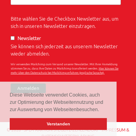
Bitte wählen Sie die Checkbox Newsletter aus, um
sich in unseren Newsletter einzutragen.
Newsletter
Sie können sich jederzeit aus unserem Newsletter
wieder abmelden.
Wir verwenden Mailchimp zum Versand unserer Newsletter. Mit Ihrer Anmeldung
stimmen Sie zu, dass Ihre Daten zu Mailchimp transferiert werden.
Hier können Sie
mehr über den Datenschutz bei Mailchimp erfahren (englische Sprache).
Diese Webseite verwendet Cookies, auch
zur Optimierung der Webseitennutzung und
zur Auswertung von Webseitenbesuchen.
Verstanden
© 2026 · SPD-FRAKTION STEGLITZ-ZEHLENDORF ·
IMPRESSUM &