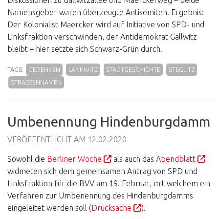
Diskussionen zu Gallwitzallee und Maerckerweg – beide
Namensgeber waren überzeugte Antisemiten. Ergebnis:
Der Kolonialist Maercker wird auf Initiative von SPD- und
Linksfraktion verschwinden, der Antidemokrat Gallwitz
bleibt – hier setzte sich Schwarz-Grün durch.
TAGS:
GEDENKEN
LANKWITZ
STADTGESCHICHTE
STEGLITZ
STRASSENNAMEN
Umbenennung Hindenburgdamm
VERÖFFENTLICHT AM
12.02.2020
Sowohl die
Berliner Woche
als auch das
Abendblatt
widmeten sich dem gemeinsamen Antrag von SPD und
Linksfraktion für die BVV am 19. Februar, mit welchem ein
Verfahren zur Umbenennung des Hindenburgdamms
eingeleitet werden soll (
Drucksache
).