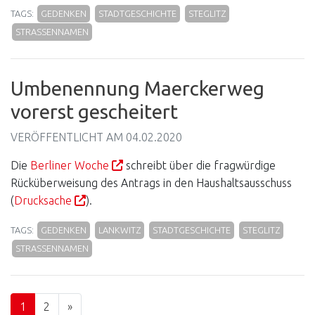
TAGS:
GEDENKEN
STADTGESCHICHTE
STEGLITZ
STRASSENNAMEN
Umbenennung Maerckerweg
vorerst gescheitert
VERÖFFENTLICHT AM
04.02.2020
Die
Berliner Woche
schreibt über die fragwürdige
Rücküberweisung des Antrags in den Haushaltsausschuss
(
Drucksache
).
TAGS:
GEDENKEN
LANKWITZ
STADTGESCHICHTE
STEGLITZ
STRASSENNAMEN
Seite
Seite
Next Page
1
2
»