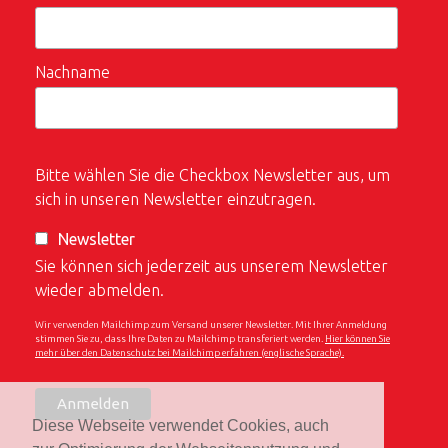
Nachname
Bitte wählen Sie die Checkbox Newsletter aus, um
sich in unseren Newsletter einzutragen.
Newsletter
Sie können sich jederzeit aus unserem Newsletter
wieder abmelden.
Wir verwenden Mailchimp zum Versand unserer Newsletter. Mit Ihrer Anmeldung
stimmen Sie zu, dass Ihre Daten zu Mailchimp transferiert werden.
Hier können Sie
mehr über den Datenschutz bei Mailchimp erfahren (englische Sprache).
Diese Webseite verwendet Cookies, auch