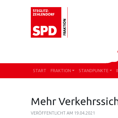
Zur
Skip
Zur
Zur
Hauptnavigation
to
Hauptsidebar
Fußzeile
springen
main
springen
springen
content
START
FRAKTION
STANDPUNKTE
Mehr Verkehrssic
VERÖFFENTLICHT AM
19.04.2021