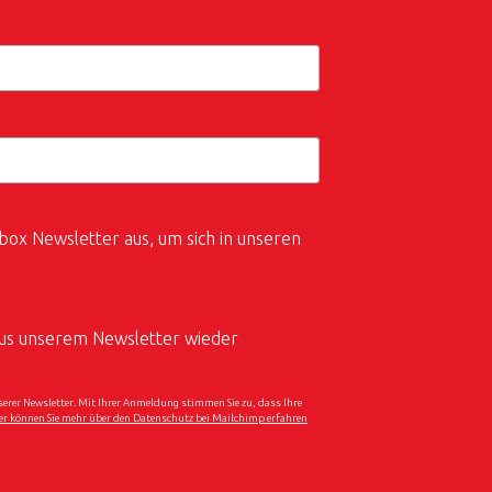
box Newsletter aus, um sich in unseren
 aus unserem Newsletter wieder
er Newsletter. Mit Ihrer Anmeldung stimmen Sie zu, dass Ihre
er können Sie mehr über den Datenschutz bei Mailchimp erfahren