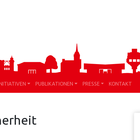
INITIATIVEN
PUBLIKATIONEN
PRESSE
KONTAKT
H
herheit
S