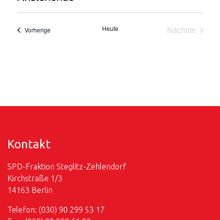
Datum
wählen.
Heute
Nächste
Veranstaltungen
Vorherige
Veranstalt
Kontakt
SPD-Fraktion Steglitz-Zehlendorf
Kirchstraße 1/3
14163 Berlin
Telefon: (030) 90 299 53 17