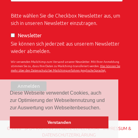
Bitte wählen Sie die Checkbox Newsletter aus, um
sich in unseren Newsletter einzutragen.
Newsletter
Sie können sich jederzeit aus unserem Newsletter
wieder abmelden.
Wir verwenden Mailchimp zum Versand unserer Newsletter. Mit Ihrer Anmeldung
stimmen Sie zu, dass Ihre Daten zu Mailchimp transferiert werden.
Hier können Sie
mehr über den Datenschutz bei Mailchimp erfahren (englische Sprache).
Diese Webseite verwendet Cookies, auch
zur Optimierung der Webseitennutzung und
zur Auswertung von Webseitenbesuchen.
Verstanden
© 2026 · SPD-FRAKTION STEGLITZ-ZEHLENDORF ·
IMPRESSUM &
DATENSCHUTZERKLÄRUNG