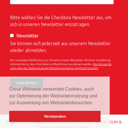
Bitte wählen Sie die Checkbox Newsletter aus, um
sich in unseren Newsletter einzutragen.
Newsletter
Sie können sich jederzeit aus unserem Newsletter
wieder abmelden.
Wir verwenden Mailchimp zum Versand unserer Newsletter. Mit Ihrer Anmeldung
stimmen Sie zu, dass Ihre Daten zu Mailchimp transferiert werden.
Hier können Sie
mehr über den Datenschutz bei Mailchimp erfahren (englische Sprache).
Diese Webseite verwendet Cookies, auch
zur Optimierung der Webseitennutzung und
zur Auswertung von Webseitenbesuchen.
Verstanden
© 2026 · SPD-FRAKTION STEGLITZ-ZEHLENDORF ·
IMPRESSUM &
DATENSCHUTZERKLÄRUNG