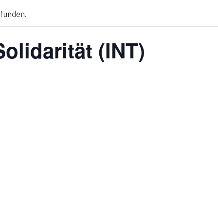
efunden.
lidarität (INT)