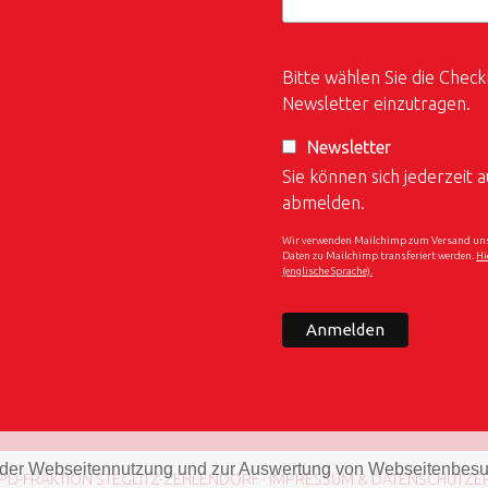
Bitte wählen Sie die Check
Newsletter einzutragen.
Newsletter
Sie können sich jederzeit
abmelden.
Wir verwenden Mailchimp zum Versand unser
Daten zu Mailchimp transferiert werden.
Hi
(englische Sprache).
 der Webseitennutzung und zur Auswertung von Webseitenbes
SPD-FRAKTION STEGLITZ-ZEHLENDORF ·
IMPRESSUM & DATENSCHUTZE