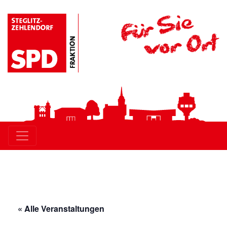
Zur
Skip
Zur
Zur
Hauptnavigation
to
Hauptsidebar
Fußzeile
springen
main
springen
springen
content
« Alle Veranstaltungen