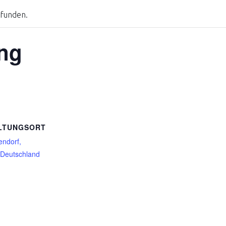
efunden.
ng
LTUNGSORT
endorf,
 Deutschland