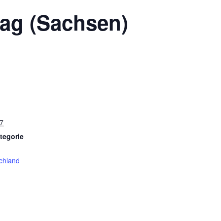
tag (Sachsen)
7
tegorie
schland