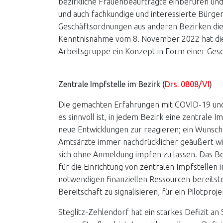
bezirkliche Frauenbeauftragte einberufen und
und auch fachkundige und interessierte Bürger
Geschäftsordnungen aus anderen Bezirken dien
Kenntnisnahme vom 8. November 2022 hat die 
Arbeitsgruppe ein Konzept in Form einer Gesc
Zentrale Impfstelle im Bezirk (
Drs. 0808/VI
)
Die gemachten Erfahrungen mit COVID-19 und
es sinnvoll ist, in jedem Bezirk eine zentrale
neue Entwicklungen zur reagieren; ein Wunsch
Amtsärzte immer nachdrücklicher geäußert wird
sich ohne Anmeldung impfen zu lassen. Das Be
für die Einrichtung von zentralen Impfstellen 
notwendigen finanziellen Ressourcen bereitste
Bereitschaft zu signalisieren, für ein Pilotpro
Steglitz-Zehlendorf hat ein starkes Defizit a