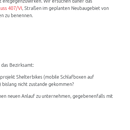
zit entgegenzuwirken. Wir ersuchen daher das
luss 407/VI
, Straßen im geplanten Neubaugebiet von
nen zu benennen.
 das Bezirksamt:
tprojekt Shelterbikes (mobile Schlafboxen auf
 bislang nicht zustande gekommen?
nen neuen Anlauf zu unternehmen, gegebenenfalls mit