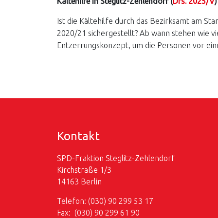
Kältehilfe in Steglitz-Zehlendorf (
Drs. 2025/V
)
Ist die Kältehilfe durch das Bezirksamt am S
2020/21 sichergestellt? Ab wann stehen wie vie
Entzerrungskonzept, um die Personen vor ein
Kontakt
SPD-Fraktion Steglitz-Zehlendorf
Kirchstraße 1/3
14163 Berlin
Telefon: (030) 90 299 53 17
Fax: (030) 90 299 61 90