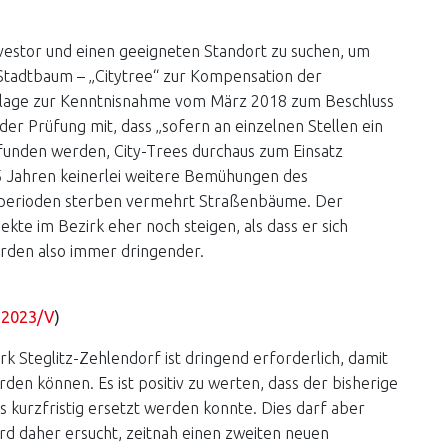
nvestor und einen geeigneten Standort zu suchen, um
tadtbaum – „Citytree“ zur Kompensation der
Vorlage zur Kenntnisnahme vom März 2018 zum Beschluss
er Prüfung mit, dass „sofern an einzelnen Stellen ein
funden werden, City-Trees durchaus zum Einsatz
,5 Jahren keinerlei weitere Bemühungen des
perioden sterben vermehrt Straßenbäume. Der
te im Bezirk eher noch steigen, als dass er sich
rden also immer dringender.
. 2023/V
)
k Steglitz-Zehlendorf ist dringend erforderlich, damit
den können. Es ist positiv zu werten, dass der bisherige
s kurzfristig ersetzt werden konnte. Dies darf aber
d daher ersucht, zeitnah einen zweiten neuen