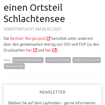
einen Ortsteil
Schlachtensee
VERÖFFENTLICHT AM
06.02.2020
Die
Berliner Morgenpost
berichtet unter anderem
über den gemeinsamen Antrag von SPD und FDP (zu den
Drucksachen
hier
und
hier
).
TAGS:
EINWOHNERANTRAG
SCHLACHTENSEE
STADTGESCHICHTE
ZEHLENDORF
Haupt-
NEWSLETTER
Sidebar
Bleiben Sie auf dem Laufenden – gerne informieren